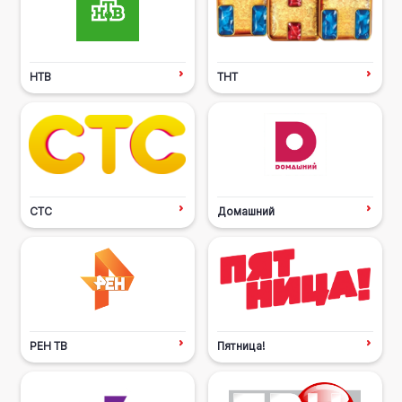
НТВ
ТНТ
СТС
Домашний
РЕН ТВ
Пятница!