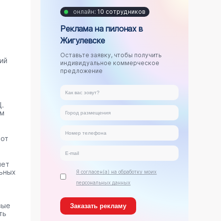
онлайн:
10 сотрудников
Реклама на пилонах в
Жигулевске
Оставьте заявку, чтобы получить
ий
индивидуальное коммерческое
предложение
.
ам
тот
яет
ьных
Я согласен(а) на обработку моих
персональных данных
вые
ть