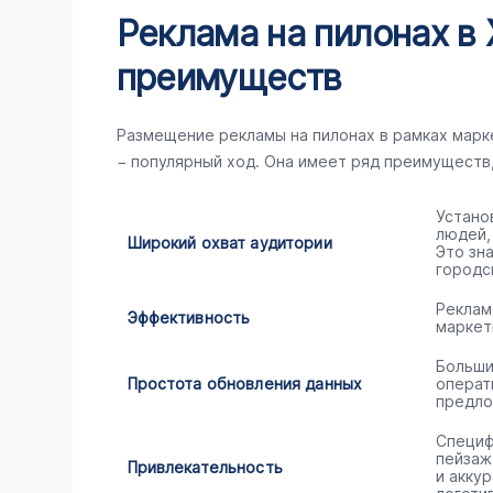
Реклама на пилонах в 
преимуществ
Размещение рекламы на пилонах в рамках мар
− популярный ход. Она имеет ряд преимуществ
Устано
людей,
Широкий охват аудитории
Это зн
городс
Реклам
Эффективность
маркет
Больши
Простота обновления данных
операт
предло
Специф
пейзаж
Привлекательность
и акку