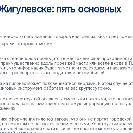
Жигулевске: пять основных
кетингового продвижения товаров или специальных предложен
, среди которых отметим:
вка стел-пилонов проводится в местах высокой проходимости
 преимущественно вдоль проезжей части или возле входа в ТЦ
ачит, что информация будет заметна и пешеходам, и пассажир
кого транспорта а также водителям автомобилей.
а на пилонах может подсвечиваться диодами. В этом случае э
инговый инструмент работает на вас круглосуточно.
нство конструкций оснащены сменными панелями, что позвол
ивно подавать вашим клиентам свежую информацию об актуал
жениях.
ика оформления пилонов такова, что они не портят городской
, но при этом не остаются незамеченными. Конструкции краси
ратные. В их верхней части в качестве насадки можно установи