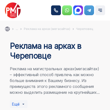
...
Реклама на арках (мегасайтах)
Череповец
Реклама на аркаx в
Череповце
Реклама на магистральных арках(мегасайтах)
– эффективный способ привлечь как можно
больше внимания к Вашему бизнесу. Из
преимуществ этого рекламного сообщения
можно выделить размещение на крупнейших
магистралях города, по отношению к
пешеходному потоку расположение в прямой
Ещё