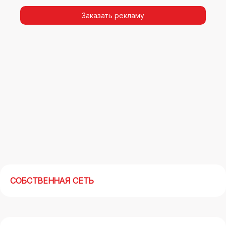
видимости, а также высокая частота
повторных контактов.
Заказать рекламу
Реклама на арках(мегасайтах) в Череповце –
современный маркетинговый инструмент,
позволяющий в кратчайшие сроки получить
максимальный отклик.
СОБСТВЕННАЯ СЕТЬ