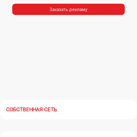
видимости, а также высокая частота
повторных контактов.
Заказать рекламу
Реклама на арках(мегасайтах) в Сальске –
современный маркетинговый инструмент,
позволяющий в кратчайшие сроки получить
максимальный отклик.
СОБСТВЕННАЯ СЕТЬ