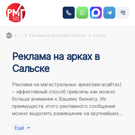
...
Реклама на арках (мегасайтах)
Сальск
Реклама на аркаx в
Сальске
Реклама на магистральных арках(мегасайтах)
– эффективный способ привлечь как можно
больше внимания к Вашему бизнесу. Из
преимуществ этого рекламного сообщения
можно выделить размещение на крупнейших
магистралях города, по отношению к
пешеходному потоку расположение в прямой
Ещё