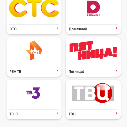
СТС
Домашний
РЕН ТВ
Пятница!
ТВ-3
ТВЦ