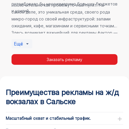
потребовало бы несоизмеримо больших бюджетов
исключительно как промежуточный пункт. На
и усилий.
самом деле, это уникальная среда, своего рода
микро-город со своей инфраструктурой: залами
ожидания, кафе, магазинами и сервисными точками.
Здесь возникает важнейший для рекламы фактор —
высокое время пребывания. В момент ожидания
Ещё
пассажир максимально открыт для информации, а
его внимание не так рассеяно, как при беглом
Заказать рекламу
просмотре постов в соцсетях.
Преимущества рекламы на ж/д
вокзалах в Сальске
Масштабный охват и стабильный трафик.