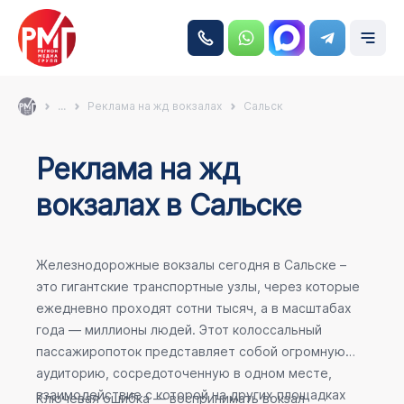
...
Реклама на жд вокзалах
Сальск
Реклама на жд
вокзалах в Сальске
Железнодорожные вокзалы сегодня в Сальске –
это гигантские транспортные узлы, через которые
ежедневно проходят сотни тысяч, а в масштабах
года — миллионы людей. Этот колоссальный
пассажиропоток представляет собой огромную
аудиторию, сосредоточенную в одном месте,
взаимодействие с которой на других площадках
Ключевая ошибка — воспринимать вокзал