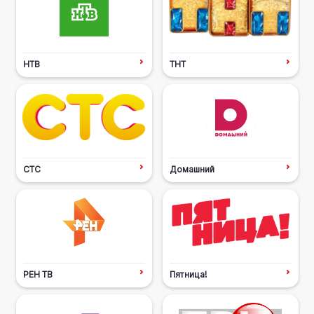
НТВ
ТНТ
СТС
Домашний
РЕН ТВ
Пятница!