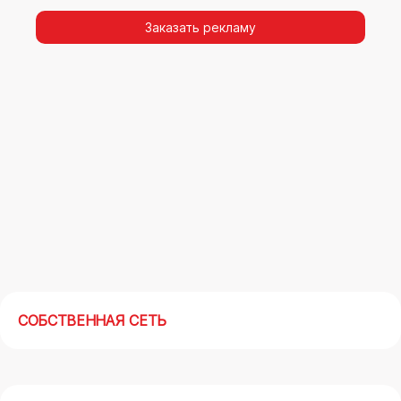
видимости, а также высокая частота
повторных контактов.
Заказать рекламу
Реклама на арках(мегасайтах) в Саратове –
современный маркетинговый инструмент,
позволяющий в кратчайшие сроки получить
максимальный отклик.
СОБСТВЕННАЯ СЕТЬ