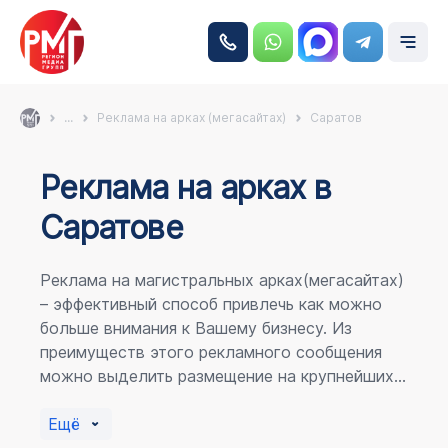
...
Реклама на арках (мегасайтах)
Саратов
Реклама на аркаx в
Саратове
Реклама на магистральных арках(мегасайтах)
– эффективный способ привлечь как можно
больше внимания к Вашему бизнесу. Из
преимуществ этого рекламного сообщения
можно выделить размещение на крупнейших
магистралях города, по отношению к
пешеходному потоку расположение в прямой
Ещё