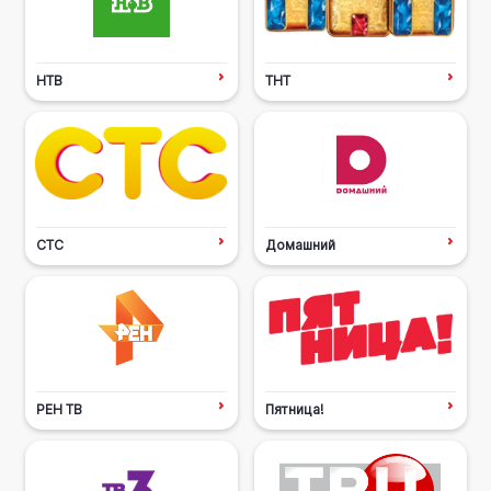
НТВ
ТНТ
СТС
Домашний
РЕН ТВ
Пятница!