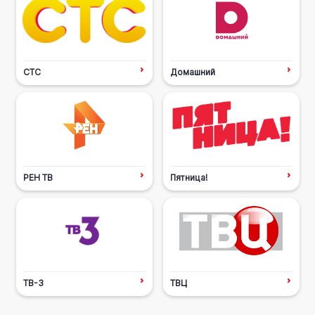
СТС
Домашний
РЕН ТВ
Пятница!
ТВ-3
ТВЦ