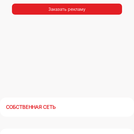
видимости, а также высокая частота
повторных контактов.
Заказать рекламу
Реклама на арках(мегасайтах) в Северске –
современный маркетинговый инструмент,
позволяющий в кратчайшие сроки получить
максимальный отклик.
СОБСТВЕННАЯ СЕТЬ