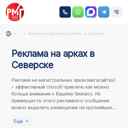
...
Реклама на арках (мегасайтах)
Северск
Реклама на аркаx в
Северске
Реклама на магистральных арках(мегасайтах)
– эффективный способ привлечь как можно
больше внимания к Вашему бизнесу. Из
преимуществ этого рекламного сообщения
можно выделить размещение на крупнейших
магистралях города, по отношению к
пешеходному потоку расположение в прямой
Ещё