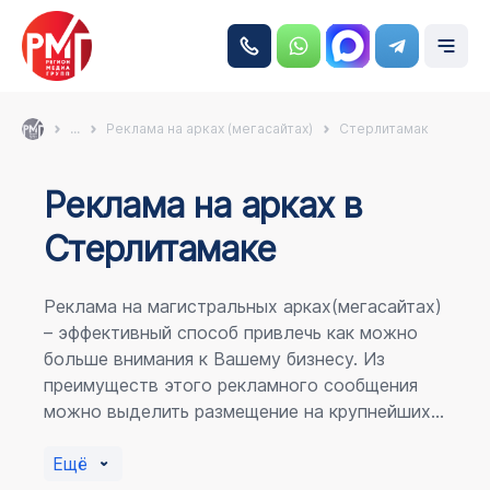
...
Реклама на арках (мегасайтах)
Стерлитамак
Реклама на аркаx в
Стерлитамаке
Реклама на магистральных арках(мегасайтах)
– эффективный способ привлечь как можно
больше внимания к Вашему бизнесу. Из
преимуществ этого рекламного сообщения
можно выделить размещение на крупнейших
магистралях города, по отношению к
пешеходному потоку расположение в прямой
Ещё