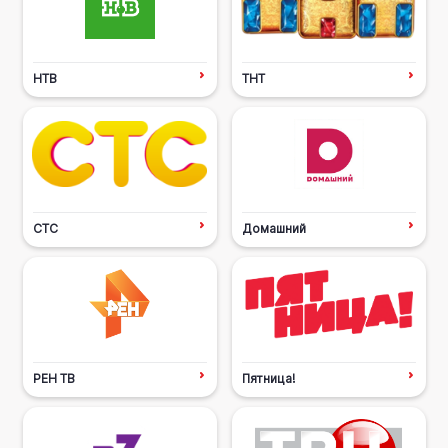
НТВ
ТНТ
СТС
Домашний
РЕН ТВ
Пятница!