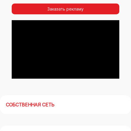
видимости, а также высокая частота
повторных контактов.
Заказать рекламу
Реклама на арках(мегасайтах) в
Стерлитамаке – современный маркетинговый
инструмент, позволяющий в кратчайшие сроки
получить максимальный отклик.
СОБСТВЕННАЯ СЕТЬ