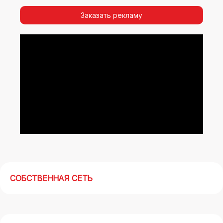
видимости, а также высокая частота
повторных контактов.
Заказать рекламу
Реклама на арках(мегасайтах) в Анапе –
современный маркетинговый инструмент,
позволяющий в кратчайшие сроки получить
максимальный отклик.
СОБСТВЕННАЯ СЕТЬ