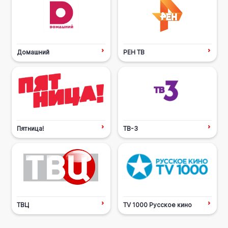
Домашний
РЕН ТВ
Пятница!
ТВ-3
ТВЦ
TV 1000 Русское кино