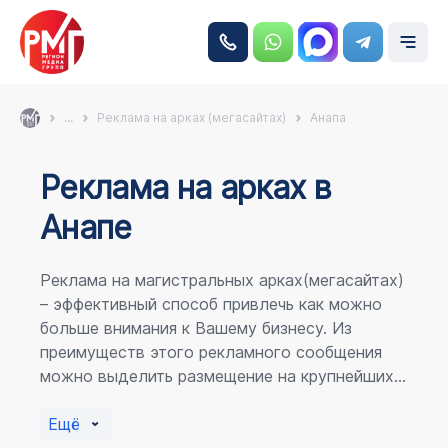
...
Реклама на арках (мегасайтах)
Анапа
Реклама на аркаx в
Анапе
Реклама на магистральных арках(мегасайтах)
– эффективный способ привлечь как можно
больше внимания к Вашему бизнесу. Из
преимуществ этого рекламного сообщения
можно выделить размещение на крупнейших
магистралях города, по отношению к
пешеходному потоку расположение в прямой
Ещё