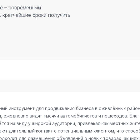
ке – современный
 кратчайшие сроки получить
вный инструмент для продвижения бизнеса в оживлённых район
ы, ежедневно видят тысячи автомобилистов и пешеходов. Бл
тся на виду у широкой аудитории, привлекая как местных жите
вают длительный контакт с потенциальным клиентом, что спос
одходит для размещения объявлений о новых товарах, акциях,