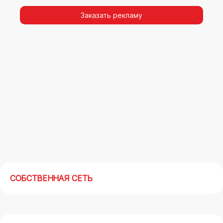
видимости, а также высокая частота
повторных контактов.
Заказать рекламу
Реклама на арках(мегасайтах) в Белово –
современный маркетинговый инструмент,
позволяющий в кратчайшие сроки получить
максимальный отклик.
СОБСТВЕННАЯ СЕТЬ