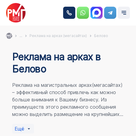
...
Реклама на арках (мегасайтах)
Белово
Реклама на аркаx в
Белово
Реклама на магистральных арках(мегасайтах)
– эффективный способ привлечь как можно
больше внимания к Вашему бизнесу. Из
преимуществ этого рекламного сообщения
можно выделить размещение на крупнейших
магистралях города, по отношению к
пешеходному потоку расположение в прямой
Ещё