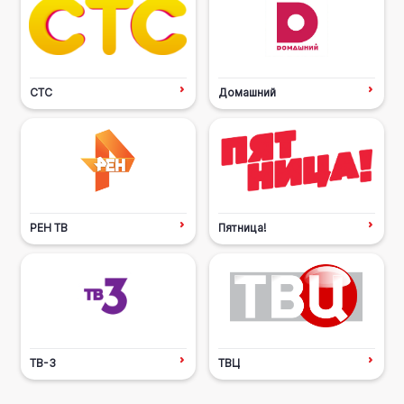
СТС
Домашний
РЕН ТВ
Пятница!
ТВ-3
ТВЦ