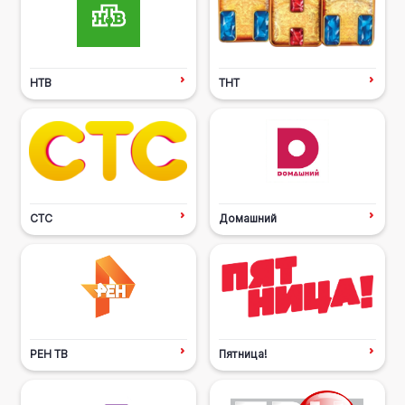
НТВ
ТНТ
СТС
Домашний
РЕН ТВ
Пятница!