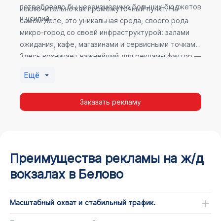
потребовало бы несоизмеримо больших бюджетов
исключительно как промежуточный пункт. На
и усилий.
самом деле, это уникальная среда, своего рода
микро-город со своей инфраструктурой: залами
ожидания, кафе, магазинами и сервисными точками.
Здесь возникает важнейший для рекламы фактор —
высокое время пребывания. В момент ожидания
Ещё
пассажир максимально открыт для информации, а
его внимание не так рассеяно, как при беглом
Заказать рекламу
просмотре постов в соцсетях.
Преимущества рекламы на ж/д
вокзалах в Белово
Масштабный охват и стабильный трафик.