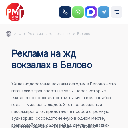
...
Реклама на жд вокзалах
Белово
Реклама на жд
вокзалах в Белово
Железнодорожные вокзалы сегодня в Белово – это
гигантские транспортные узлы, через которые
ежедневно проходят сотни тысяч, а в масштабах
года — миллионы людей. Этот колоссальный
пассажиропоток представляет собой огромную
аудиторию, сосредоточенную в одном месте,
взаимодействие с которой на других площадках
Ключевая ошибка — воспринимать вокзал