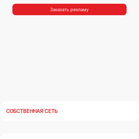
видимости, а также высокая частота
повторных контактов.
Заказать рекламу
Реклама на арках(мегасайтах) в Бугуруслане
– современный маркетинговый инструмент,
позволяющий в кратчайшие сроки получить
максимальный отклик.
СОБСТВЕННАЯ СЕТЬ