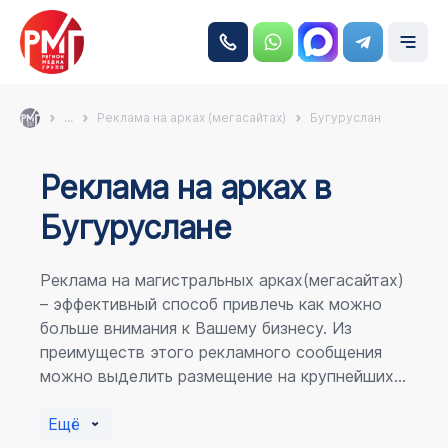
...
Реклама на арках (мегасайтах)
Бугуруслан
Реклама на аркаx в
Бугуруслане
Реклама на магистральных арках(мегасайтах)
– эффективный способ привлечь как можно
больше внимания к Вашему бизнесу. Из
преимуществ этого рекламного сообщения
можно выделить размещение на крупнейших
магистралях города, по отношению к
пешеходному потоку расположение в прямой
Ещё