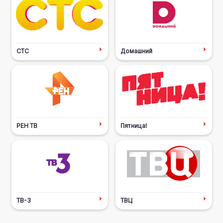
СТС
Домашний
РЕН ТВ
Пятница!
ТВ-3
ТВЦ