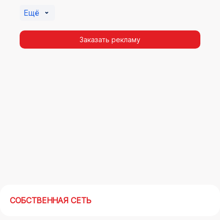
Бугуруслане. Помочь в её создании смогут
Ещё
специалисты ООО «Регион Медиа Групп».
Заказать рекламу
СОБСТВЕННАЯ СЕТЬ