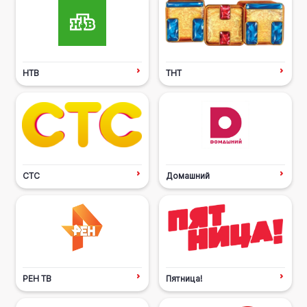
НТВ
ТНТ
СТС
Домашний
РЕН ТВ
Пятница!