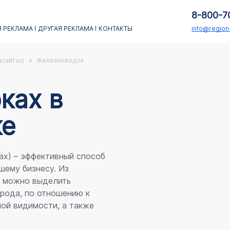
8-800-7
 РЕКЛАМА
ДРУГАЯ РЕКЛАМА
КОНТАКТЫ
info@regio
асайтах)
Железноводск
каx в
ке
ах) – эффективный способ
шему бизнесу. Из
я можно выделить
рода, по отношению к
ой видимости, а также