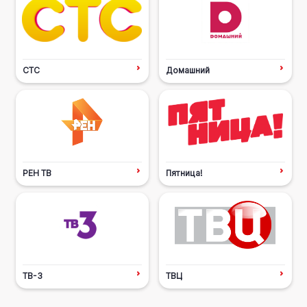
СТС
Домашний
РЕН ТВ
Пятница!
ТВ-3
ТВЦ