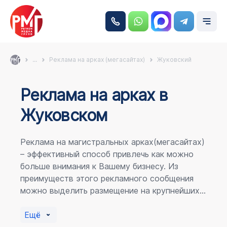
...
Реклама на арках (мегасайтах)
Жуковский
Реклама на аркаx в
Жуковском
Реклама на магистральных арках(мегасайтах)
– эффективный способ привлечь как можно
больше внимания к Вашему бизнесу. Из
преимуществ этого рекламного сообщения
можно выделить размещение на крупнейших
магистралях города, по отношению к
пешеходному потоку расположение в прямой
Ещё