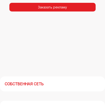
видимости, а также высокая частота
повторных контактов.
Заказать рекламу
Реклама на арках(мегасайтах) в Жуковском –
современный маркетинговый инструмент,
позволяющий в кратчайшие сроки получить
максимальный отклик.
СОБСТВЕННАЯ СЕТЬ