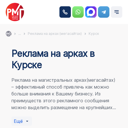
...
Реклама на арках (мегасайтах)
Курск
Реклама на аркаx в
Курске
Реклама на магистральных арках(мегасайтах)
– эффективный способ привлечь как можно
больше внимания к Вашему бизнесу. Из
преимуществ этого рекламного сообщения
можно выделить размещение на крупнейших
магистралях города, по отношению к
пешеходному потоку расположение в прямой
Ещё