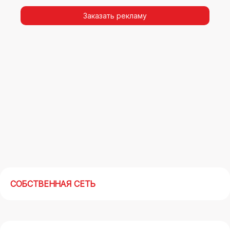
видимости, а также высокая частота
повторных контактов.
Заказать рекламу
Реклама на арках(мегасайтах) в Курске –
современный маркетинговый инструмент,
позволяющий в кратчайшие сроки получить
максимальный отклик.
СОБСТВЕННАЯ СЕТЬ