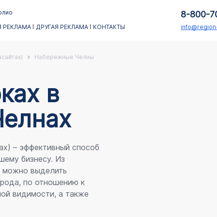
олио
8-800-7
 РЕКЛАМА
ДРУГАЯ РЕКЛАМА
КОНТАКТЫ
info@regio
асайтах)
Набережные Челны
каx в
Челнах
ах) – эффективный способ
шему бизнесу. Из
я можно выделить
рода, по отношению к
ой видимости, а также