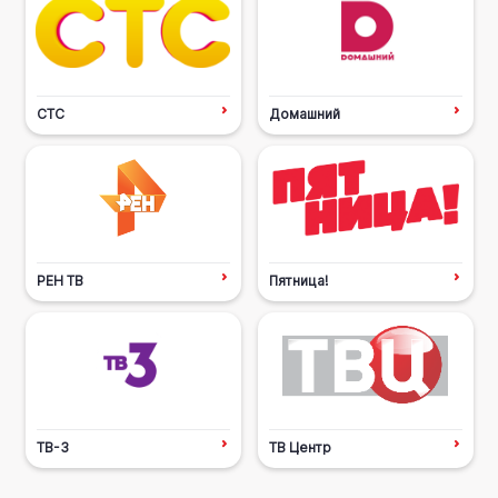
СТС
Домашний
РЕН ТВ
Пятница!
ТВ-3
ТВ Центр