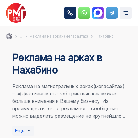
...
Реклама на арках (мегасайтах)
Нахабино
Реклама на аркаx в
Нахабино
Реклама на магистральных арках(мегасайтах)
– эффективный способ привлечь как можно
больше внимания к Вашему бизнесу. Из
преимуществ этого рекламного сообщения
можно выделить размещение на крупнейших
магистралях города, по отношению к
пешеходному потоку расположение в прямой
Ещё