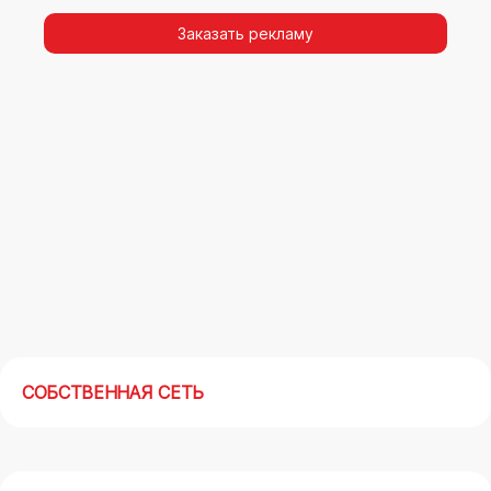
видимости, а также высокая частота
повторных контактов.
Заказать рекламу
Реклама на арках(мегасайтах) в Нахабино –
современный маркетинговый инструмент,
позволяющий в кратчайшие сроки получить
максимальный отклик.
СОБСТВЕННАЯ СЕТЬ