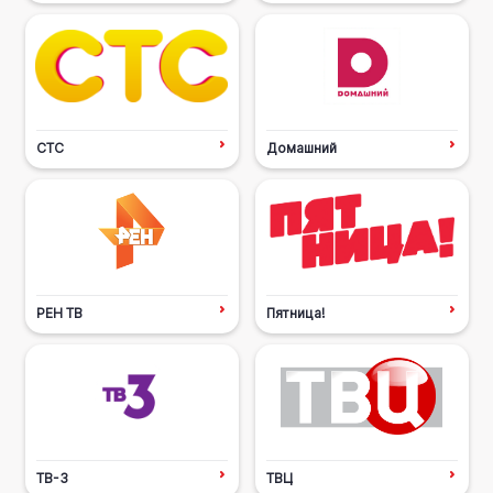
СТС
Домашний
РЕН ТВ
Пятница!
ТВ-3
ТВЦ