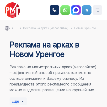
...
Реклама на арках (мегасайтах)
Новый Уренгой
Реклама на аркаx в
Новом Уренгое
Реклама на магистральных арках(мегасайтах)
– эффективный способ привлечь как можно
больше внимания к Вашему бизнесу. Из
преимуществ этого рекламного сообщения
можно выделить размещение на крупнейших
магистралях города, по отношению к
пешеходному потоку расположение в прямой
Ещё