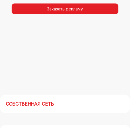
видимости, а также высокая частота
повторных контактов.
Заказать рекламу
Реклама на арках(мегасайтах) в Новом
Уренгое – современный маркетинговый
инструмент, позволяющий в кратчайшие сроки
получить максимальный отклик.
СОБСТВЕННАЯ СЕТЬ