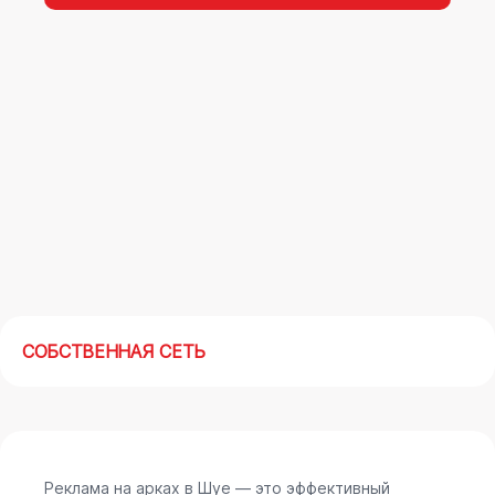
Реклама на арках(мегасайтах) в Шуе –
современный маркетинговый инструмент,
позволяющий в кратчайшие сроки получить
максимальный отклик.
СОБСТВЕННАЯ СЕТЬ
Реклама на арках в Шуе — это эффективный