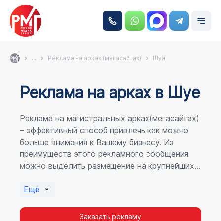
...
Реклама на арках (мегасайтах)
Шуя
Реклама на аркаx в Шуе
Реклама на магистральных арках(мегасайтах)
– эффективный способ привлечь как можно
больше внимания к Вашему бизнесу. Из
преимуществ этого рекламного сообщения
можно выделить размещение на крупнейших
магистралях города, по отношению к
пешеходному потоку расположение в прямой
Ещё
видимости, а также высокая частота
повторных контактов.
Заказать рекламу