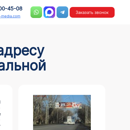
00-45-08
Заказать звонок
n-media.com
ральной
1
и
г