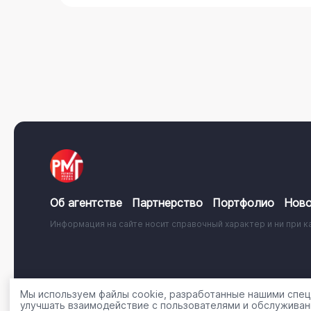
Об агентстве
Партнерство
Портфолио
Ново
Информация на сайте носит справочный характер и ни при к
© 2001 - 2026, ООО «Регион Медиа Групп»
Политика об
Мы используем файлы cookie, разработанные нашими специ
улучшать взаимодействие с пользователями и обслуживан