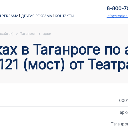
8-800-7
 РЕКЛАМА
ДРУГАЯ РЕКЛАМА
КОНТАКТЫ
info@regio
асайтах)
Таганрог
арки
121 (мост) от Теат
000
арк
Таганро