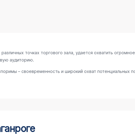
различных точках торгового зала, удается охватить огромное
евую аудиторию.
споримы – своевременность и широкий охват потенциальных по
аганроге