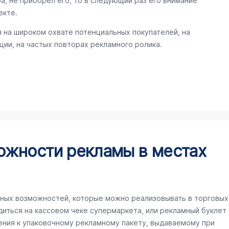
а, не приобрел его, то в следующий раз его внимание
екте.
 на широком охвате потенциальных покупателей, на
ии, на частых повторах рекламного ролика.
ожности рекламы в местах
ных возможностей, которые можно реализовывать в торговых
иться на кассовом чеке супермаркета, или рекламный буклет
ения к упаковочному рекламному пакету, выдаваемому при