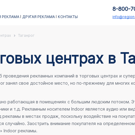
8-800-7
 РЕКЛАМА
ДРУГАЯ РЕКЛАМА
КОНТАКТЫ
info@regio
ентрах
Таганрог
говых центрах в Т
об проведения рекламных компаний в торговых центрах и супе
oor занял свое достойное место, но по-прежнему для многих 
ешно работающая в помещениях с большим людским потоком. Эт
ики и т.д. Рекламным носителем Indoor является аудио или ви
 рекламы в местах продаж, поскольку воздействие на покупа
ся случайно. Заострить внимание покупателя на определенном 
» Indoor рекламы.