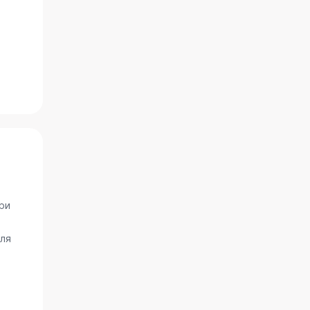
ри
ля