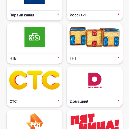
Первый канал
Россия-1
НТВ
ТНТ
СТС
Домашний