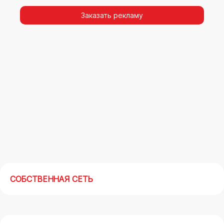
видимости, а также высокая частота
повторных контактов.
Заказать рекламу
Реклама на арках(мегасайтах) в Таганроге –
современный маркетинговый инструмент,
позволяющий в кратчайшие сроки получить
максимальный отклик.
СОБСТВЕННАЯ СЕТЬ