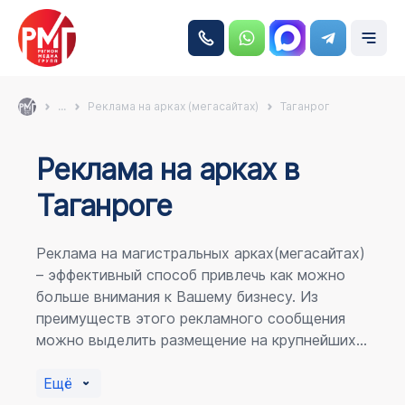
...
Реклама на арках (мегасайтах)
Таганрог
Реклама на аркаx в
Таганроге
Реклама на магистральных арках(мегасайтах)
– эффективный способ привлечь как можно
больше внимания к Вашему бизнесу. Из
преимуществ этого рекламного сообщения
можно выделить размещение на крупнейших
магистралях города, по отношению к
пешеходному потоку расположение в прямой
Ещё