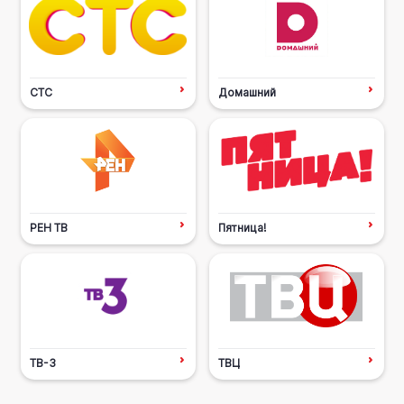
СТС
Домашний
РЕН ТВ
Пятница!
ТВ-3
ТВЦ