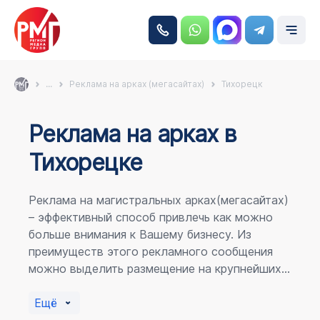
...
Реклама на арках (мегасайтах)
Тихорецк
Реклама на аркаx в
Тихорецке
Реклама на магистральных арках(мегасайтах)
– эффективный способ привлечь как можно
больше внимания к Вашему бизнесу. Из
преимуществ этого рекламного сообщения
можно выделить размещение на крупнейших
магистралях города, по отношению к
пешеходному потоку расположение в прямой
Ещё