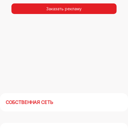
видимости, а также высокая частота
повторных контактов.
Заказать рекламу
Реклама на арках(мегасайтах) в Тихорецке –
современный маркетинговый инструмент,
позволяющий в кратчайшие сроки получить
максимальный отклик.
СОБСТВЕННАЯ СЕТЬ