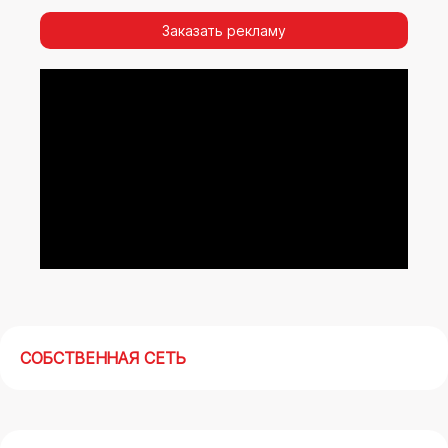
видимости, а также высокая частота
повторных контактов.
Заказать рекламу
Реклама на арках(мегасайтах) в Ватутинках –
современный маркетинговый инструмент,
позволяющий в кратчайшие сроки получить
максимальный отклик.
СОБСТВЕННАЯ СЕТЬ