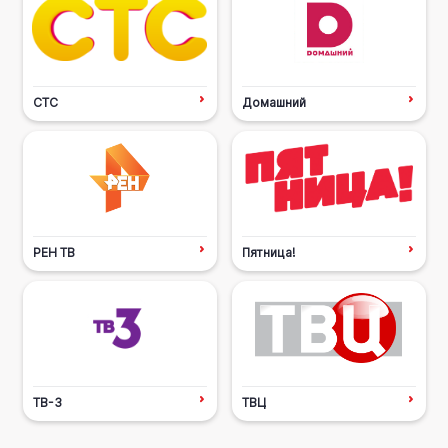
СТС
Домашний
РЕН ТВ
Пятница!
ТВ-3
ТВЦ