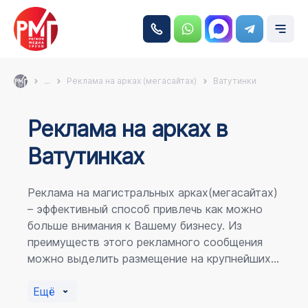
...
Реклама на арках (мегасайтах)
Ватутинки
Реклама на аркаx в
Ватутинках
Реклама на магистральных арках(мегасайтах)
– эффективный способ привлечь как можно
больше внимания к Вашему бизнесу. Из
преимуществ этого рекламного сообщения
можно выделить размещение на крупнейших
магистралях города, по отношению к
пешеходному потоку расположение в прямой
Ещё