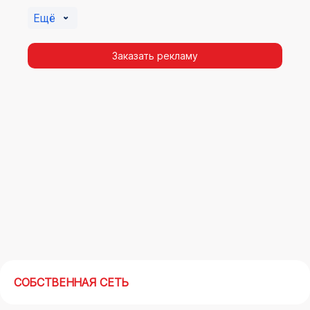
Ватутинках. Помочь в её создании смогут
Ещё
специалисты ООО «Регион Медиа Групп».
Заказать рекламу
СОБСТВЕННАЯ СЕТЬ