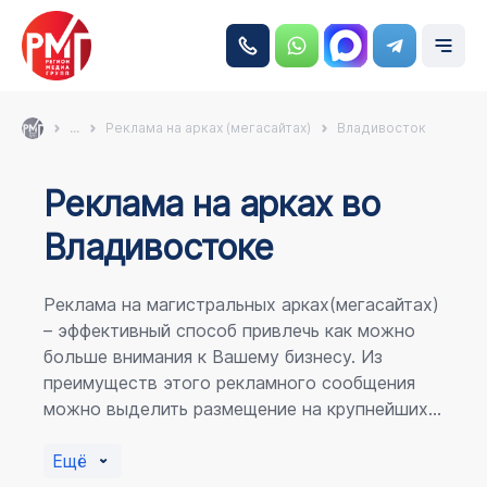
...
Реклама на арках (мегасайтах)
Владивосток
Реклама на аркаx во
Владивостоке
Реклама на магистральных арках(мегасайтах)
– эффективный способ привлечь как можно
больше внимания к Вашему бизнесу. Из
преимуществ этого рекламного сообщения
можно выделить размещение на крупнейших
магистралях города, по отношению к
пешеходному потоку расположение в прямой
Ещё