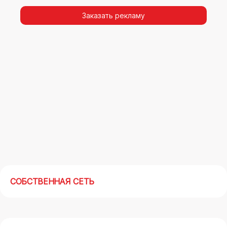
видимости, а также высокая частота
повторных контактов.
Заказать рекламу
Реклама на арках(мегасайтах) во
Владивостоке – современный маркетинговый
инструмент, позволяющий в кратчайшие сроки
получить максимальный отклик.
СОБСТВЕННАЯ СЕТЬ