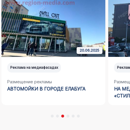
01.11.2024
Реклама на медиафасадах
Реклам
Размещение рекламы
Размещ
НА МЕДИАФАСАДЕ КОМПАНИИ ООО
РАДИО
«СТИЛЬ ТРЕЙД» В СОЧИ (АДЛЕР)
ГОРОД