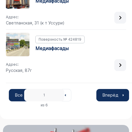
медиафасады
Адрес:
Светланская, 31 (к т Уссури)
Поверхность № 424819
медиафасады
Адрес:
Русская, 87г
Все
Вперёд
1
из 6