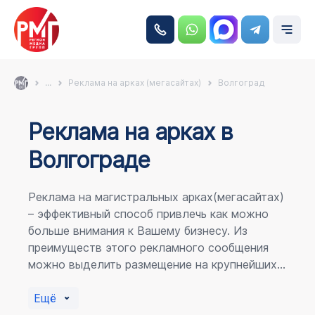
...
Реклама на арках (мегасайтах)
Волгоград
Реклама на аркаx в
Волгограде
Реклама на магистральных арках(мегасайтах)
– эффективный способ привлечь как можно
больше внимания к Вашему бизнесу. Из
преимуществ этого рекламного сообщения
можно выделить размещение на крупнейших
магистралях города, по отношению к
пешеходному потоку расположение в прямой
Ещё