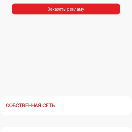
видимости, а также высокая частота
повторных контактов.
Заказать рекламу
Реклама на арках(мегасайтах) в Волгограде –
современный маркетинговый инструмент,
позволяющий в кратчайшие сроки получить
максимальный отклик.
СОБСТВЕННАЯ СЕТЬ