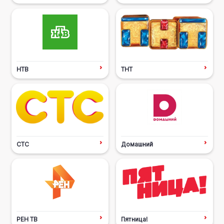
НТВ
ТНТ
СТС
Домашний
РЕН ТВ
Пятница!