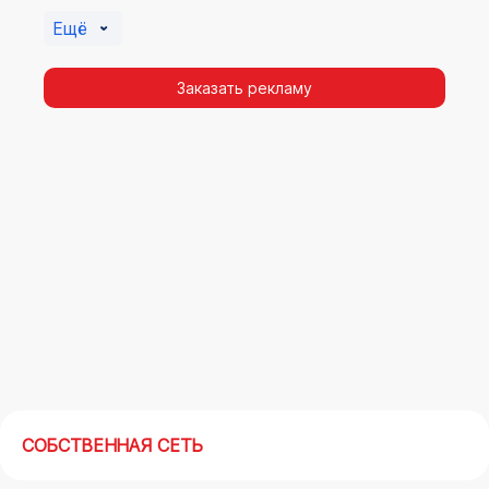
Алексеевском. Помочь в её создании смогут
Ещё
специалисты ООО «Регион Медиа Групп».
Заказать рекламу
СОБСТВЕННАЯ СЕТЬ