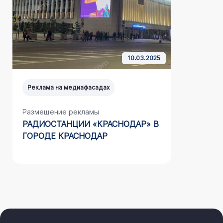
10.03.2025
Реклама на медиафасадах
Реклама н
Размещение рекламы
Размещен
РАДИОСТАНЦИИ «КРАСНОДАР» В
НА МЕД
ГОРОДЕ КРАСНОДАР
ООО «СТ
(АДЛЕР)