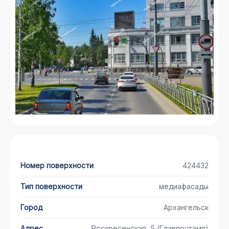
Номер поверхности
424432
Тип поверхности
медиафасады
Город
Архангельск
Адрес
Воскресенская, 5 (Главпочтамп)