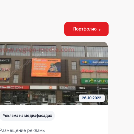
Портфолио
26.10.2022
Реклама на медиафасадах
Реклам
Размещение рекламы
Размещ