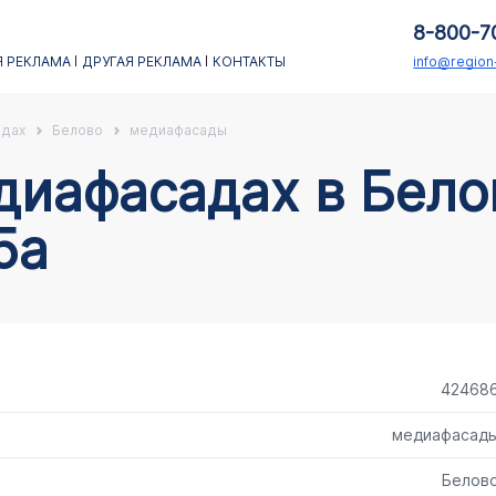
8-800-7
 РЕКЛАМА
ДРУГАЯ РЕКЛАМА
КОНТАКТЫ
info@regio
адах
Белово
медиафасады
5а
42468
медиафасад
Белов