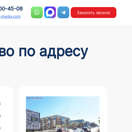
00-45-08
Заказать звонок
n-media.com
6
ы
о