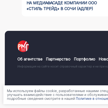
НА МЕДИАФАСАДЕ КОМПАНИИ ООО
«СТИЛЬ ТРЕЙД» В СОЧИ (АДЛЕР)
Об агентстве
Партнерство
Портфолио
Ново
Информация на сайте носит справочный характер и ни при к
© 2001 - 2026, ООО «Регион Медиа Групп»
Политика об
Мы используем файлы cookie, разработанные нашими специ
улучшать взаимодействие с пользователями и обслуживан
подробные сведения смотрите в нашей
Политике в отноше