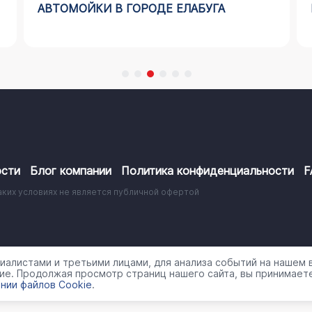
АВТОМОЙКИ В ГОРОДЕ ЕЛАБУГА
сти
Блог компании
Политика конфиденциальности
F
аких условиях не является публичной офертой
работки персональных данных
алистами и третьими лицами, для анализа событий на нашем в
ие. Продолжая просмотр страниц нашего сайта, вы принимаете
нии файлов Cookie
.