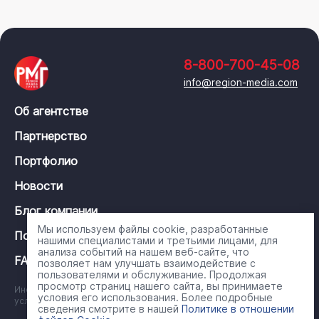
8-800-700-45-08
info@region-media.com
Об агентстве
Партнерство
Портфолио
Новости
Блог компании
Мы используем файлы cookie, разработанные
Политика конфиденциальности
нашими специалистами и третьими лицами, для
анализа событий на нашем веб-сайте, что
FAQ
позволяет нам улучшать взаимодействие с
пользователями и обслуживание. Продолжая
просмотр страниц нашего сайта, вы принимаете
Информация на сайте носит справочный характер и ни при каких
условия его использования. Более подробные
условиях не является публичной офертой
сведения смотрите в нашей
Политике в отношении