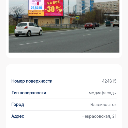
Номер поверхности
424815
Тип поверхности
медиафасады
Город
Владивосток
Адрес
Некрасовская, 21