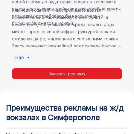
собой огромную аудиторию, сосредоточенную в
одном месте, взаимодействие с которой на других
Ключевая ошибка — воспринимать вокзал
площадках потребовало бы несоизмеримо
исключительно как промежуточный пункт. На
больших бюджетов и усилий.
самом деле, это уникальная среда, своего рода
микро-город со своей инфраструктурой: залами
ожидания, кафе, магазинами и сервисными точками.
Здесь возникает важнейший для рекламы фактор —
высокое время пребывания. В момент ожидания
Ещё
пассажир максимально открыт для информации, а
его внимание не так рассеяно, как при беглом
Заказать рекламу
просмотре постов в соцсетях.
Преимущества рекламы на ж/д
вокзалах в Симферополе