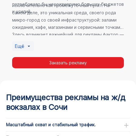
потребовало бы несоизмеримо больших бюджетов
исключительно как промежуточный пункт. На
и усилий.
самом деле, это уникальная среда, своего рода
микро-город со своей инфраструктурой: залами
ожидания, кафе, магазинами и сервисными точками.
Здесь возникает важнейший для рекламы фактор —
высокое время пребывания. В момент ожидания
Ещё
пассажир максимально открыт для информации, а
его внимание не так рассеяно, как при беглом
Заказать рекламу
просмотре постов в соцсетях.
Преимущества рекламы на ж/д
вокзалах в Сочи
Масштабный охват и стабильный трафик.