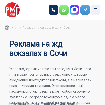
...
Реклама на жд вокзалах
Сочи
Реклама на жд
вокзалах в Сочи
Железнодорожные вокзалы сегодня в Сочи – это
гигантские транспортные узлы, через которые
ежедневно проходят сотни тысяч, а в масштабах
года — миллионы людей. Этот колоссальный
пассажиропоток представляет собой огромную
аудиторию, сосредоточенную в одном месте,
взаимодействие с которой на других площадках
Ключевая ошибка — воспринимать вокзал