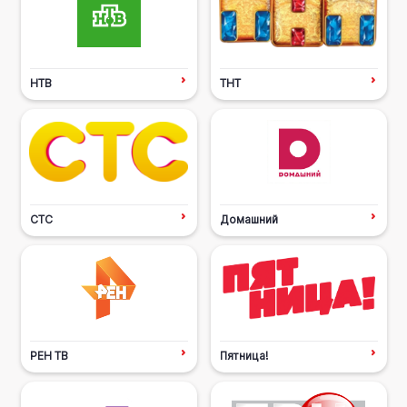
НТВ
ТНТ
СТС
Домашний
РЕН ТВ
Пятница!