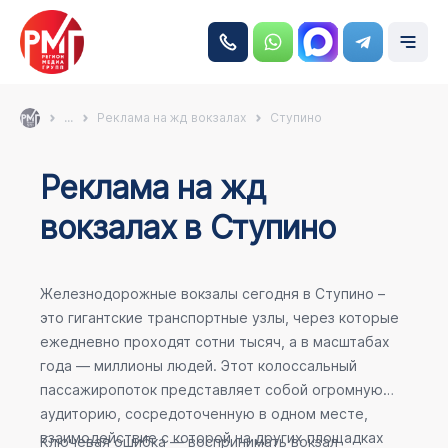
...
Реклама на жд вокзалах
Ступино
Реклама на жд
вокзалах в Ступино
Железнодорожные вокзалы сегодня в Ступино –
это гигантские транспортные узлы, через которые
ежедневно проходят сотни тысяч, а в масштабах
года — миллионы людей. Этот колоссальный
пассажиропоток представляет собой огромную
аудиторию, сосредоточенную в одном месте,
взаимодействие с которой на других площадках
Ключевая ошибка — воспринимать вокзал