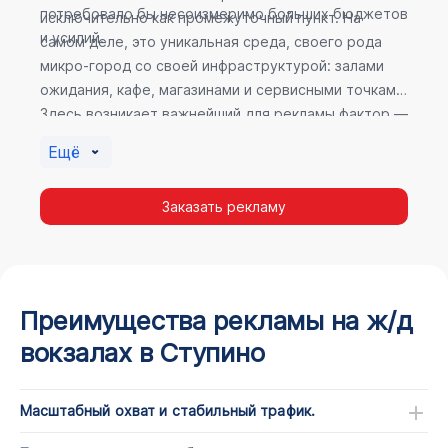
потребовало бы несоизмеримо больших бюджетов
исключительно как промежуточный пункт. На
и усилий.
самом деле, это уникальная среда, своего рода
микро-город со своей инфраструктурой: залами
ожидания, кафе, магазинами и сервисными точками.
Здесь возникает важнейший для рекламы фактор —
высокое время пребывания. В момент ожидания
Ещё
пассажир максимально открыт для информации, а
его внимание не так рассеяно, как при беглом
Заказать рекламу
просмотре постов в соцсетях.
Преимущества рекламы на ж/д
вокзалах в Ступино
Масштабный охват и стабильный трафик.