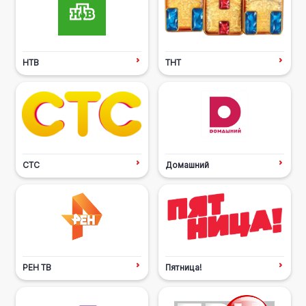
НТВ
ТНТ
СТС
Домашний
РЕН ТВ
Пятница!