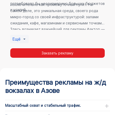
потребовало бы несоизмеримо больших бюджетов
исключительно как промежуточный пункт. На
и усилий.
самом деле, это уникальная среда, своего рода
микро-город со своей инфраструктурой: залами
ожидания, кафе, магазинами и сервисными точками.
Здесь возникает важнейший для рекламы фактор —
высокое время пребывания. В момент ожидания
Ещё
пассажир максимально открыт для информации, а
его внимание не так рассеяно, как при беглом
Заказать рекламу
просмотре постов в соцсетях.
Преимущества рекламы на ж/д
вокзалах в Азове
Масштабный охват и стабильный трафик.