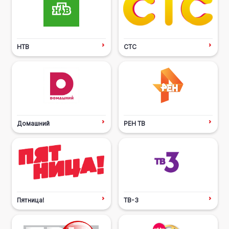
НТВ
СТС
Домашний
РЕН ТВ
Пятница!
ТВ-3