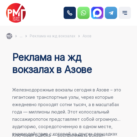
...
Реклама на жд вокзалах
Азов
Реклама на жд
вокзалах в Азове
Железнодорожные вокзалы сегодня в Азове – это
гигантские транспортные узлы, через которые
ежедневно проходят сотни тысяч, а в масштабах
года — миллионы людей. Этот колоссальный
пассажиропоток представляет собой огромную
аудиторию, сосредоточенную в одном месте,
взаимодействие с которой на других площадках
Ключевая ошибка — воспринимать вокзал