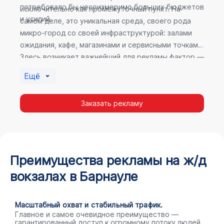
потребовало бы несоизмеримо больших бюджетов
исключительно как промежуточный пункт. На
и усилий.
самом деле, это уникальная среда, своего рода
микро-город со своей инфраструктурой: залами
ожидания, кафе, магазинами и сервисными точками.
Здесь возникает важнейший для рекламы фактор —
высокое время пребывания. В момент ожидания
Ещё
пассажир максимально открыт для информации, а
его внимание не так рассеяно, как при беглом
Заказать рекламу
просмотре постов в соцсетях.
Преимущества рекламы на ж/д
вокзалах в Барнауле
Масштабный охват и стабильный трафик.
Главное и самое очевидное преимущество —
гарантированный доступ к огромному потоку людей.