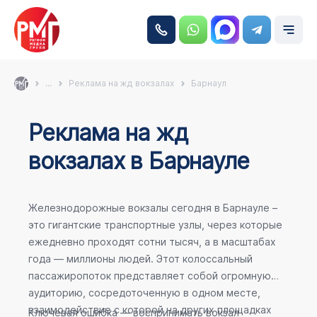
...
Реклама на жд вокзалах
Барнаул
Реклама на жд
вокзалах в Барнауле
Железнодорожные вокзалы сегодня в Барнауле –
это гигантские транспортные узлы, через которые
ежедневно проходят сотни тысяч, а в масштабах
года — миллионы людей. Этот колоссальный
пассажиропоток представляет собой огромную
аудиторию, сосредоточенную в одном месте,
взаимодействие с которой на других площадках
Ключевая ошибка — воспринимать вокзал