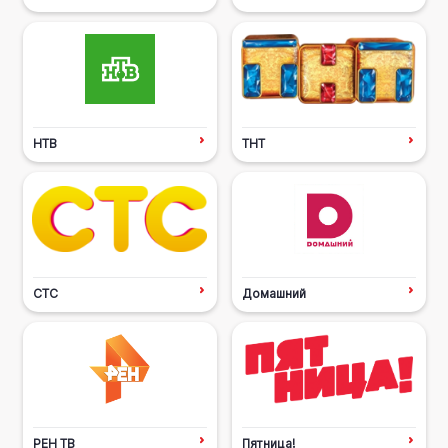
НТВ
ТНТ
СТС
Домашний
РЕН ТВ
Пятница!