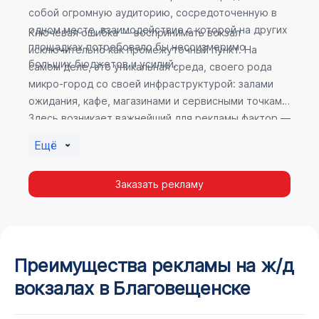
собой огромную аудиторию, сосредоточенную в
одном месте, взаимодействие с которой на других
Ключевая ошибка — воспринимать вокзал
площадках потребовало бы несоизмеримо
исключительно как промежуточный пункт. На
больших бюджетов и усилий.
самом деле, это уникальная среда, своего рода
микро-город со своей инфраструктурой: залами
ожидания, кафе, магазинами и сервисными точками.
Здесь возникает важнейший для рекламы фактор —
высокое время пребывания. В момент ожидания
Ещё
пассажир максимально открыт для информации, а
его внимание не так рассеяно, как при беглом
Заказать рекламу
просмотре постов в соцсетях.
Преимущества рекламы на ж/д
вокзалах в Благовещенске