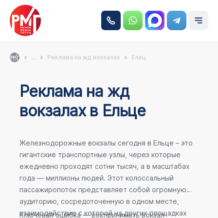
...
Реклама на жд вокзалах
Елец
Реклама на жд
вокзалах в Ельце
Железнодорожные вокзалы сегодня в Ельце – это
гигантские транспортные узлы, через которые
ежедневно проходят сотни тысяч, а в масштабах
года — миллионы людей. Этот колоссальный
пассажиропоток представляет собой огромную
аудиторию, сосредоточенную в одном месте,
взаимодействие с которой на других площадках
Ключевая ошибка — воспринимать вокзал