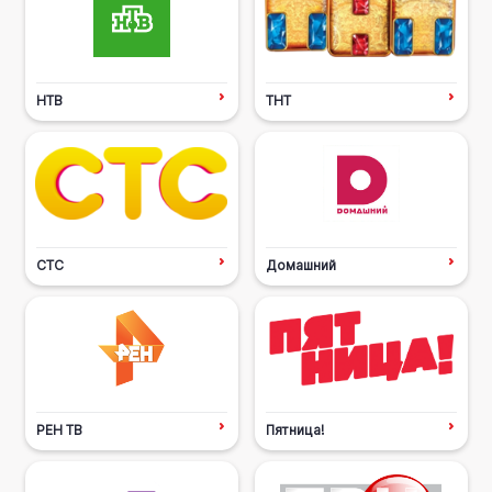
НТВ
ТНТ
СТС
Домашний
РЕН ТВ
Пятница!