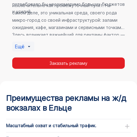
потребовало бы несоизмеримо больших бюджетов
исключительно как промежуточный пункт. На
и усилий.
самом деле, это уникальная среда, своего рода
микро-город со своей инфраструктурой: залами
ожидания, кафе, магазинами и сервисными точками.
Здесь возникает важнейший для рекламы фактор —
высокое время пребывания. В момент ожидания
Ещё
пассажир максимально открыт для информации, а
его внимание не так рассеяно, как при беглом
Заказать рекламу
просмотре постов в соцсетях.
Преимущества рекламы на ж/д
вокзалах в Ельце
Масштабный охват и стабильный трафик.