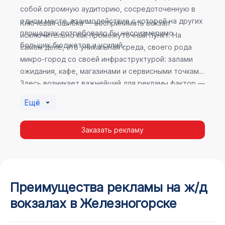
собой огромную аудиторию, сосредоточенную в
одном месте, взаимодействие с которой на других
Ключевая ошибка — воспринимать вокзал
площадках потребовало бы несоизмеримо
исключительно как промежуточный пункт. На
больших бюджетов и усилий.
самом деле, это уникальная среда, своего рода
микро-город со своей инфраструктурой: залами
ожидания, кафе, магазинами и сервисными точками.
Здесь возникает важнейший для рекламы фактор —
высокое время пребывания. В момент ожидания
Ещё
пассажир максимально открыт для информации, а
его внимание не так рассеяно, как при беглом
Заказать рекламу
просмотре постов в соцсетях.
Преимущества рекламы на ж/д
вокзалах в Железногорске