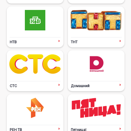
НТВ
ТНТ
СТС
Домашний
РЕН ТВ
Пятница!