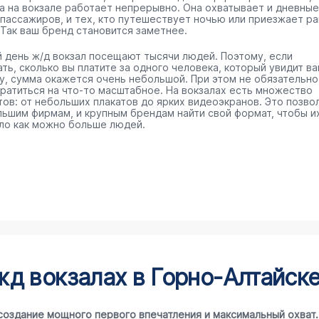
а на вокзале работает непрерывно. Она охватывает и дневные
 пассажиров, и тех, кто путешествует ночью или приезжает р
 Так ваш бренд становится заметнее.
 день ж/д вокзал посещают тысячи людей. Поэтому, если
ть, сколько вы платите за одного человека, который увидит в
у, сумма окажется очень небольшой. При этом не обязательно
тратиться на что-то масштабное. На вокзалах есть множество
тов: от небольших плакатов до ярких видеоэкранов. Это позво
льшим фирмам, и крупным брендам найти свой формат, чтобы и
ло как можно больше людей.
д вокзалах в Горно-Алтайск
создание мощного первого впечатления и максимальный охват.