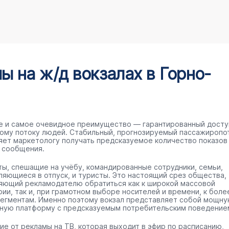
 на ж/д вокзалах в Горно-
е и самое очевидное преимущество — гарантированный досту
ому потоку людей. Стабильный, прогнозируемый пассажиропо
яет маркетологу получать предсказуемое количество показов
 сообщения.
ты, спешащие на учёбу, командированные сотрудники, семьи,
ляющиеся в отпуск, и туристы. Это настоящий срез общества,
яющий рекламодателю обратиться как к широкой массовой
рии, так и, при грамотном выборе носителей и времени, к боле
сегментам. Именно поэтому вокзал представляет собой мощн
ную платформу с предсказуемым потребительским поведение
чие от рекламы на ТВ, которая выходит в эфир по расписанию,