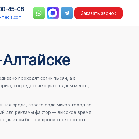
00-45-08
Заказать звонок
n-media.com
-Алтайске
дневно проходят сотни тысяч, а в
орию, сосредоточенную в одном месте,
льная среда, своего рода микро-город со
ший для рекламы фактор — высокое время
но, как при беглом просмотре постов в