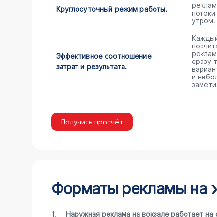
реклам
Круглосуточный режим работы.
потоки
утром.
Каждый
посчита
реклам
Эффективное соотношение
сразу 
затрат и результата.
вариан
и небо
замети
Получить просчёт
Форматы рекламы на ж
1.
Наружная реклама на вокзале работает на 