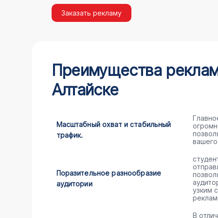
Заказать рекламу
Преимущества рекламы
Алтайске
Главно
Масштабный охват и стабильный
огромн
позвол
трафик.
вашего
студен
отправ
Поразительное разнообразие
позвол
аудито
аудитории
узким 
реклам
В отли