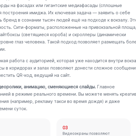
орды на фасадах или гигантские медиафасады (сплошные
я построения имиджа. Их ключевая задача — заявить о себе
ь бренд в сознании тысяч людей ещё на подходе к вокзалу. Эт
ность. Сити-форматы, расположенные на привокзальной площа
Лайтбоксы (светящиеся короба) и скроллеры (динамически
уровне глаз человека. Такой подход позволяет размещать бол
ии.
кая работа с аудиторией, которая уже находится внутри вокз
ксы в коридорах и залах позволяют донести сложное сообщени
естить QR-код, ведущий на сайт.
деоролики, анимацию, сменяющиеся слайды.
Главное
нией в режиме реального времени. Вы можете менять креати
ения (например, рекламу такси во время дождя) и даже
емени суток.
03
Видеоэкраны позволяют