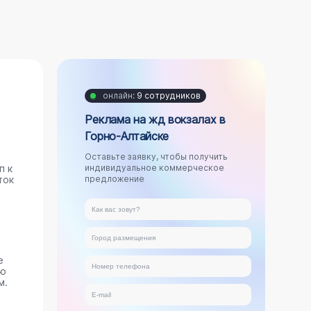
онлайн:
9 сотрудников
Реклама на жд вокзалах в
Горно-Алтайске
Оставьте заявку, чтобы получить
п к
индивидуальное коммерческое
ток
предложение
е
ую
м.