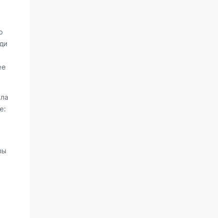
о
ди
ее
ала
е:
вы