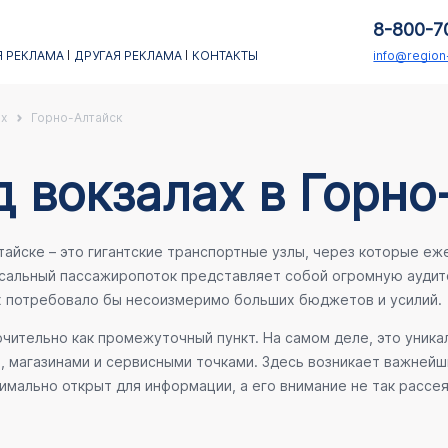
8-800-7
 РЕКЛАМА
ДРУГАЯ РЕКЛАМА
КОНТАКТЫ
info@regio
х
Горно-Алтайск
 вокзалах в Горно
йске – это гигантские транспортные узлы, через которые еже
ссальный пассажиропоток представляет собой огромную аудит
х потребовало бы несоизмеримо больших бюджетов и усилий.
ительно как промежуточный пункт. На самом деле, это уника
е, магазинами и сервисными точками. Здесь возникает важней
мально открыт для информации, а его внимание не так рассея