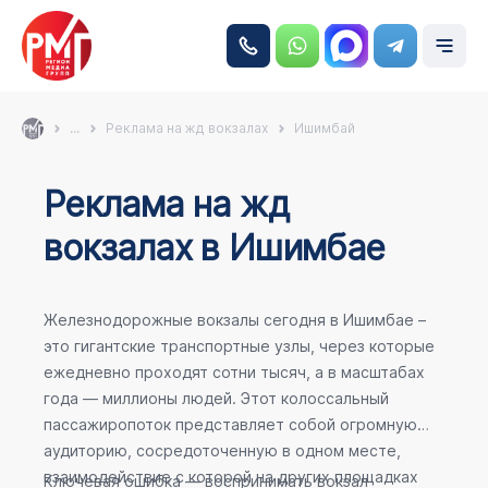
...
Реклама на жд вокзалах
Ишимбай
Реклама на жд
вокзалах в Ишимбае
Железнодорожные вокзалы сегодня в Ишимбае –
это гигантские транспортные узлы, через которые
ежедневно проходят сотни тысяч, а в масштабах
года — миллионы людей. Этот колоссальный
пассажиропоток представляет собой огромную
аудиторию, сосредоточенную в одном месте,
взаимодействие с которой на других площадках
Ключевая ошибка — воспринимать вокзал