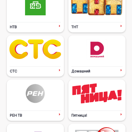
НТВ
ТНТ
СТС
Домашний
РЕН ТВ
Пятница!