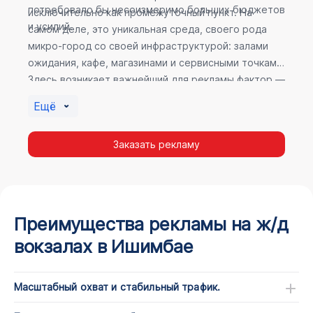
потребовало бы несоизмеримо больших бюджетов
исключительно как промежуточный пункт. На
и усилий.
самом деле, это уникальная среда, своего рода
микро-город со своей инфраструктурой: залами
ожидания, кафе, магазинами и сервисными точками.
Здесь возникает важнейший для рекламы фактор —
высокое время пребывания. В момент ожидания
Ещё
пассажир максимально открыт для информации, а
его внимание не так рассеяно, как при беглом
Заказать рекламу
просмотре постов в соцсетях.
Преимущества рекламы на ж/д
вокзалах в Ишимбае
Масштабный охват и стабильный трафик.