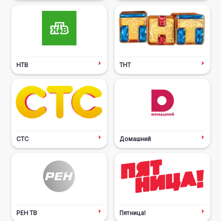
НТВ
ТНТ
СТС
Домашний
РЕН ТВ
Пятница!