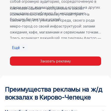
собой огромную аудиторию, сосредоточенную в
одном месте, взаимодействие с которой на других
Ключевая ошибка — воспринимать вокзал
площадках потребовало бы несоизмеримо
исключительно как промежуточный пункт. На
больших бюджетов и усилий.
самом деле, это уникальная среда, своего рода
микро-город со своей инфраструктурой: залами
ожидания, кафе, магазинами и сервисными точками.
Здесь возникает важнейший для рекламы фактор —
высокое время пребывания. В момент ожидания
Ещё
пассажир максимально открыт для информации, а
его внимание не так рассеяно, как при беглом
Заказать рекламу
просмотре постов в соцсетях.
Преимущества рекламы на ж/д
вокзалах в Кирово-Чепецке