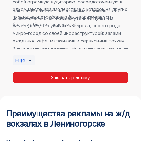
собой огромную аудиторию, сосредоточенную в
одном месте, взаимодействие с которой на других
Ключевая ошибка — воспринимать вокзал
площадках потребовало бы несоизмеримо
исключительно как промежуточный пункт. На
больших бюджетов и усилий.
самом деле, это уникальная среда, своего рода
микро-город со своей инфраструктурой: залами
ожидания, кафе, магазинами и сервисными точками.
Здесь возникает важнейший для рекламы фактор —
высокое время пребывания. В момент ожидания
Ещё
пассажир максимально открыт для информации, а
его внимание не так рассеяно, как при беглом
Заказать рекламу
просмотре постов в соцсетях.
Преимущества рекламы на ж/д
вокзалах в Лениногорске