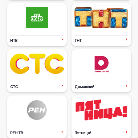
НТВ
ТНТ
СТС
Домашний
РЕН ТВ
Пятница!