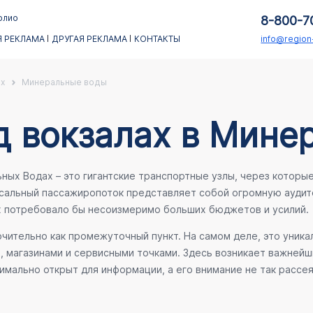
олио
8-800-7
 РЕКЛАМА
ДРУГАЯ РЕКЛАМА
КОНТАКТЫ
info@regio
х
Минеральные воды
д вокзалах в Мине
х Водах – это гигантские транспортные узлы, через которые
ссальный пассажиропоток представляет собой огромную аудит
х потребовало бы несоизмеримо больших бюджетов и усилий.
ительно как промежуточный пункт. На самом деле, это уника
е, магазинами и сервисными точками. Здесь возникает важней
мально открыт для информации, а его внимание не так рассея