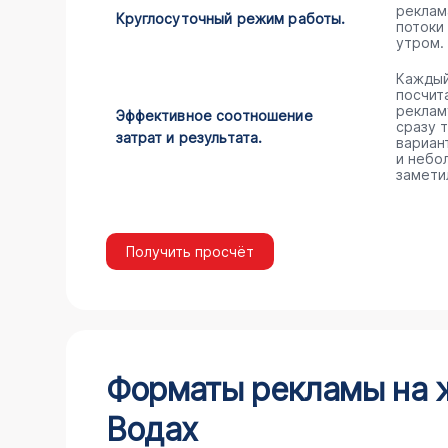
реклам
Круглосуточный режим работы.
потоки
утром.
Каждый
посчита
реклам
Эффективное соотношение
сразу 
затрат и результата.
вариан
и небо
замети
Получить просчёт
Форматы рекламы на 
Водах