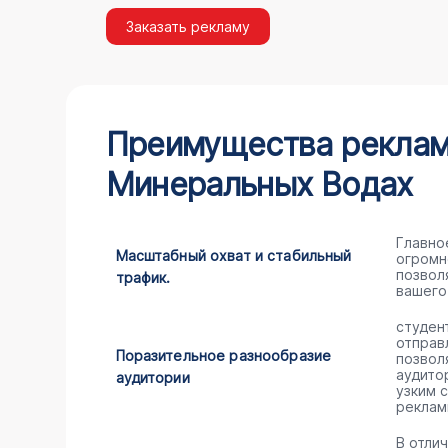
Заказать рекламу
Преимущества рекламы
Минеральных Водах
Главно
Масштабный охват и стабильный
огромн
позвол
трафик.
вашего
студен
отправ
Поразительное разнообразие
позвол
аудито
аудитории
узким 
реклам
В отли