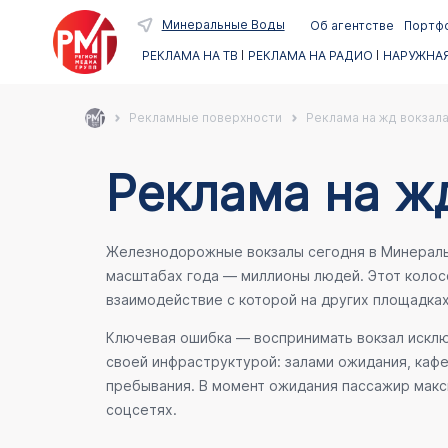
Минеральные Воды
Об агентстве
Портф
РЕКЛАМА НА ТВ
РЕКЛАМА НА РАДИО
НАРУЖНАЯ
Рекламные поверхности
Реклама на жд вокзала
Реклама на ж
Железнодорожные вокзалы сегодня в Минеральны
масштабах года — миллионы людей. Этот коло
взаимодействие с которой на других площадка
Ключевая ошибка — воспринимать вокзал исключ
своей инфраструктурой: залами ожидания, каф
пребывания. В момент ожидания пассажир макси
соцсетях.