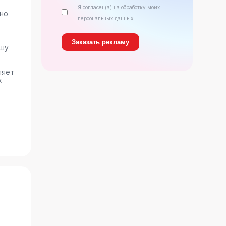
Я согласен(а) на обработку моих
ано
персональных данных
ашу
ляет
х