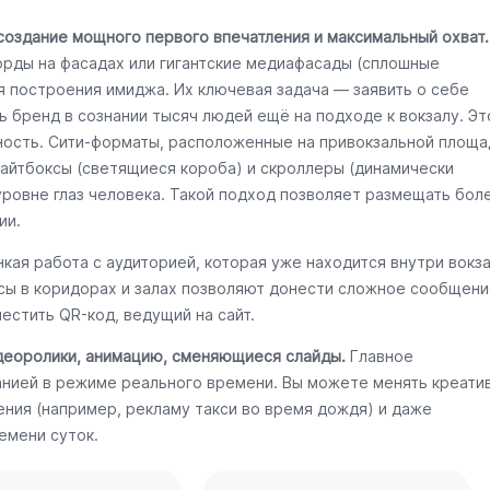
создание мощного первого впечатления и максимальный охват.
орды на фасадах или гигантские медиафасады (сплошные
я построения имиджа. Их ключевая задача — заявить о себе
ь бренд в сознании тысяч людей ещё на подходе к вокзалу. Эт
ность. Сити-форматы, расположенные на привокзальной площа
Лайтбоксы (светящиеся короба) и скроллеры (динамически
уровне глаз человека. Такой подход позволяет размещать бол
ии.
кая работа с аудиторией, которая уже находится внутри вокз
ксы в коридорах и залах позволяют донести сложное сообщени
естить QR-код, ведущий на сайт.
деоролики, анимацию, сменяющиеся слайды.
Главное
нией в режиме реального времени. Вы можете менять креати
ения (например, рекламу такси во время дождя) и даже
емени суток.