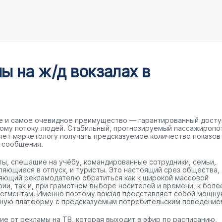
 на ж/д вокзалах в
е и самое очевидное преимущество — гарантированный досту
ому потоку людей. Стабильный, прогнозируемый пассажиропо
яет маркетологу получать предсказуемое количество показов
 сообщения.
ты, спешащие на учёбу, командированные сотрудники, семьи,
ляющиеся в отпуск, и туристы. Это настоящий срез общества,
яющий рекламодателю обратиться как к широкой массовой
рии, так и, при грамотном выборе носителей и времени, к боле
сегментам. Именно поэтому вокзал представляет собой мощн
ную платформу с предсказуемым потребительским поведение
чие от рекламы на ТВ, которая выходит в эфир по расписанию,