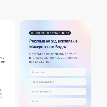
онлайн:
9 сотрудников
Реклама на жд вокзалах в
Минеральных Водах
Оставьте заявку, чтобы получить
п к
индивидуальное коммерческое
ток
предложение
е
ую
м.