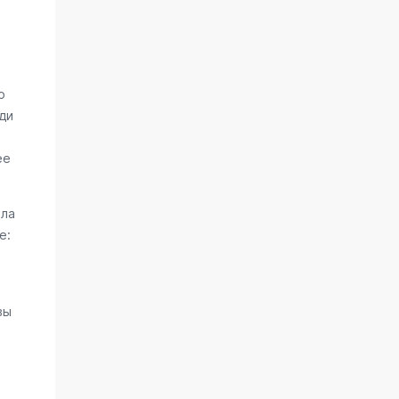
о
ди
ее
ала
е:
вы