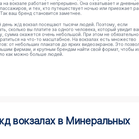
а на вокзале работает непрерывно. Она охватывает и дневные
 пассажиров, и тех, кто путешествует ночью или приезжает р
 Так ваш бренд становится заметнее.
 день ж/д вокзал посещают тысячи людей. Поэтому, если
ть, сколько вы платите за одного человека, который увидит в
у, сумма окажется очень небольшой. При этом не обязательно
тратиться на что-то масштабное. На вокзалах есть множество
тов: от небольших плакатов до ярких видеоэкранов. Это позво
льшим фирмам, и крупным брендам найти свой формат, чтобы и
ло как можно больше людей.
жд вокзалах в Минеральных