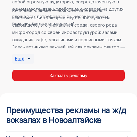
собой огромную аудиторию, сосредоточенную в
одном месте, взаимодействие с которой на других
Ключевая ошибка — воспринимать вокзал
площадках потребовало бы несоизмеримо
исключительно как промежуточный пункт. На
больших бюджетов и усилий.
самом деле, это уникальная среда, своего рода
микро-город со своей инфраструктурой: залами
ожидания, кафе, магазинами и сервисными точками.
Здесь возникает важнейший для рекламы фактор —
высокое время пребывания. В момент ожидания
Ещё
пассажир максимально открыт для информации, а
его внимание не так рассеяно, как при беглом
Заказать рекламу
просмотре постов в соцсетях.
Преимущества рекламы на ж/д
вокзалах в Новоалтайске