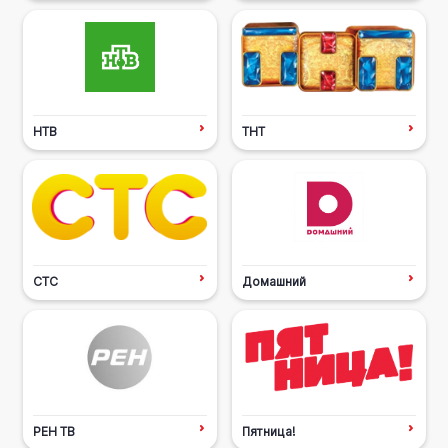
НТВ
ТНТ
СТС
Домашний
РЕН ТВ
Пятница!