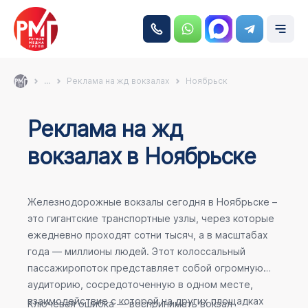
...
Реклама на жд вокзалах
Ноябрьск
Реклама на жд
вокзалах в Ноябрьске
Железнодорожные вокзалы сегодня в Ноябрьске –
это гигантские транспортные узлы, через которые
ежедневно проходят сотни тысяч, а в масштабах
года — миллионы людей. Этот колоссальный
пассажиропоток представляет собой огромную
аудиторию, сосредоточенную в одном месте,
взаимодействие с которой на других площадках
Ключевая ошибка — воспринимать вокзал