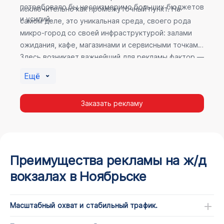
потребовало бы несоизмеримо больших бюджетов
исключительно как промежуточный пункт. На
и усилий.
самом деле, это уникальная среда, своего рода
микро-город со своей инфраструктурой: залами
ожидания, кафе, магазинами и сервисными точками.
Здесь возникает важнейший для рекламы фактор —
высокое время пребывания. В момент ожидания
Ещё
пассажир максимально открыт для информации, а
его внимание не так рассеяно, как при беглом
Заказать рекламу
просмотре постов в соцсетях.
Преимущества рекламы на ж/д
вокзалах в Ноябрьске
Масштабный охват и стабильный трафик.